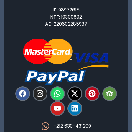
IF: 98972615
NTF: 19300892
AE-220602285937
+212 630-431209