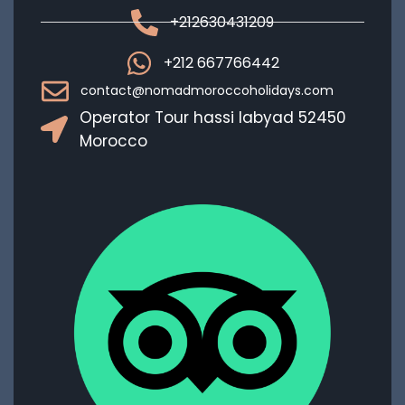
+212630431209
+212 667766442
contact@nomadmoroccoholidays.com
Operator Tour hassi labyad 52450
Morocco