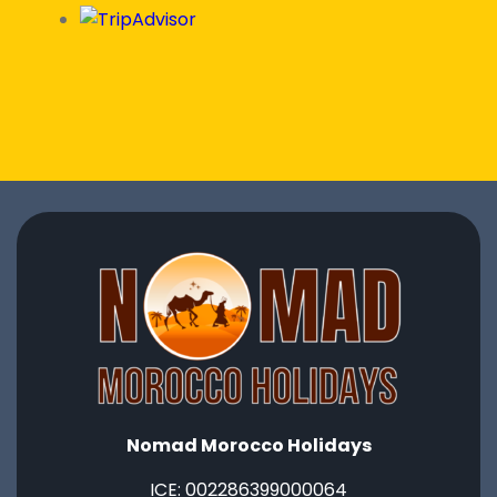
Nomad Morocco Holidays
ICE: ‭002286399000064‬