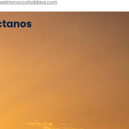
admoroccoholidays.com
ctanos