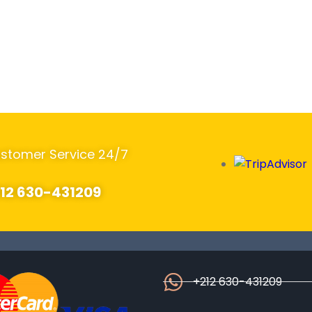
stomer Service 24/7
12 630-431209
+212 630-431209