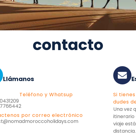
contacto
Llámanos
E
Teléfono y Whatsup
Si tiene
0431209
dudes d
67766442
Una vez 
ctenos por correo electrónico
itinerari
ct@nomadmoroccoholidays.com
viaje est
distancia.