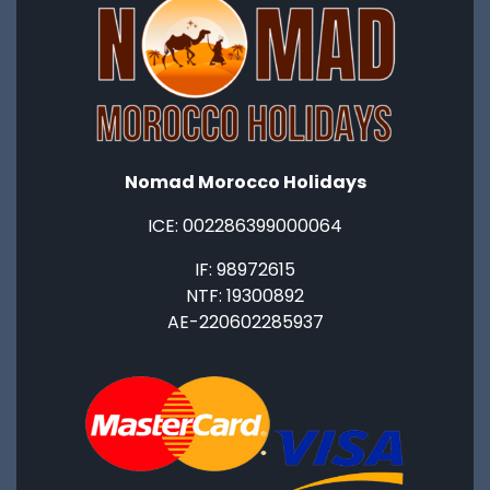
Nomad Morocco Holidays
ICE: ‭002286399000064‬
IF: 98972615
NTF: 19300892
AE-220602285937