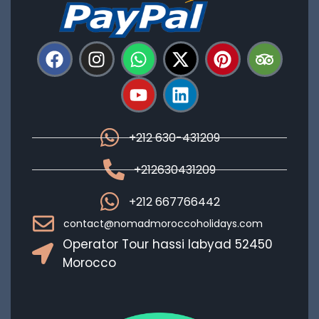
+212 630-431209
+212630431209
+212 667766442
contact@nomadmoroccoholidays.com
Operator Tour hassi labyad 52450
Morocco